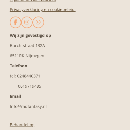
Privacyverklaring en cookiebeleid
F
I
W
a
n
h
c
s
a
Wij zijn gevestigd op
e
t
t
Burchtstraat 132A
b
a
s
o
g
A
6511RK Nijmegen
o
r
p
k
a
p
Telefoon
m
tel: 0248446371
0619719485
Email
Info@mdfantasy.nl
Behandeling