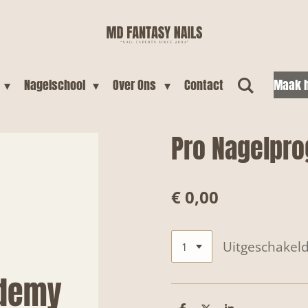
Nagelschool
Over Ons
Contact
Maak h
Pro Nagelpr
€ 0,00
Uitgeschakel