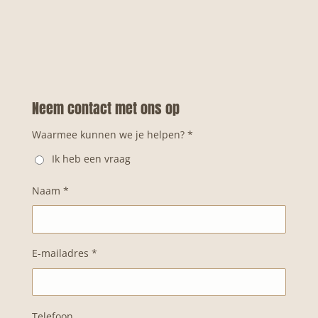
e
e
h
e
l
e
a
l
e
l
r
e
n
e
n
Neem contact met ons op
Waarmee kunnen we je helpen? *
Ik heb een vraag
Naam *
E-mailadres *
Telefoon