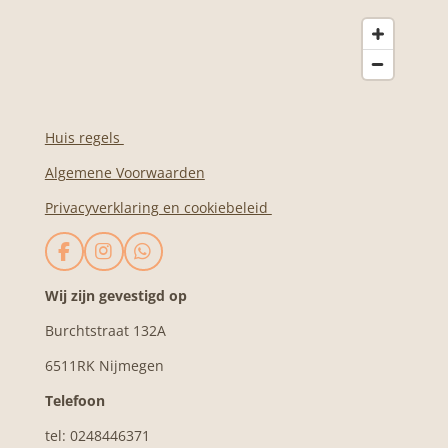
Huis regels
Algemene Voorwaarden
Privacyverklaring en cookiebeleid
F
I
W
a
n
h
c
s
a
Wij zijn gevestigd op
e
t
t
Burchtstraat 132A
b
a
s
o
g
A
6511RK Nijmegen
o
r
p
k
a
p
Telefoon
m
tel: 0248446371