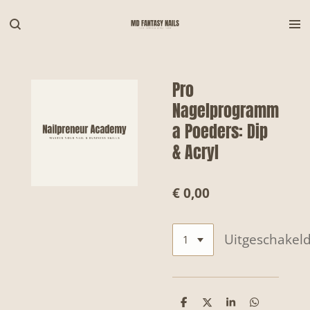
Ga
direct
naar
de
hoofdinhoud
Pro
Nagelprogramm
a Poeders: Dip
& Acryl
€ 0,00
Uitgeschakel
D
D
S
D