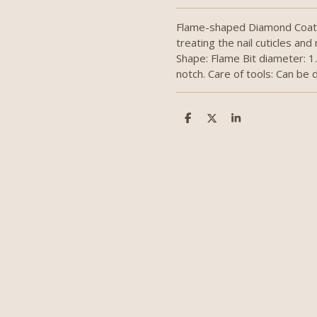
Flame-shaped Diamond Coated
treating the nail cuticles and
Shape: Flame Bit diameter: 1
notch. Care of tools: Can be 
D
D
S
e
e
h
l
e
a
e
l
r
n
e