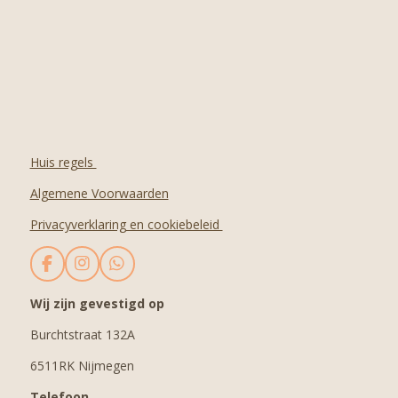
Huis regels
Algemene Voorwaarden
Privacyverklaring en cookiebeleid
F
I
W
a
n
h
c
s
a
Wij zijn gevestigd op
e
t
t
Burchtstraat 132A
b
a
s
o
g
A
6511RK Nijmegen
o
r
p
k
a
p
Telefoon