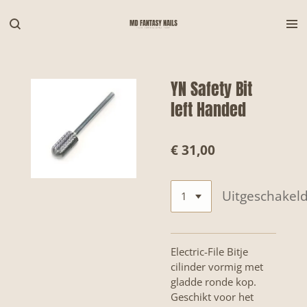
Ga
direct
naar
de
hoofdinhoud
YN Safety Bit
left Handed
€ 31,00
Uitgeschakel
Electric-File Bitje
cilinder vormig met
gladde ronde kop.
Geschikt voor het