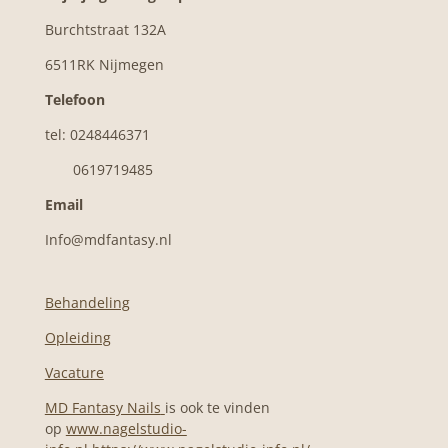
e
t
t
Burchtstraat 132A
b
a
s
o
g
A
6511RK Nijmegen
o
r
p
k
a
p
Telefoon
m
tel: 0248446371
0619719485
Email
Info@mdfantasy.nl
Behandeling
Opleiding
Vacature
MD Fantasy Nails
is ook te vinden
op
www.nagelstudio-