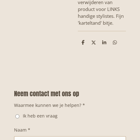
verwijderen van
product voor LINKS
handige stylistes. Fijn
'karteltand' bitje.
D
D
S
D
e
e
h
e
l
e
a
l
e
l
r
e
n
e
n
Neem contact met ons op
Waarmee kunnen we je helpen? *
Ik heb een vraag
Naam *