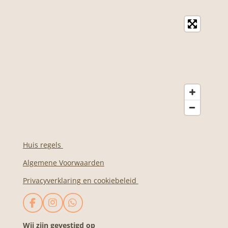
Huis regels
Algemene Voorwaarden
Privacyverklaring en cookiebeleid
F
I
W
a
n
h
c
s
a
Wij zijn gevestigd op