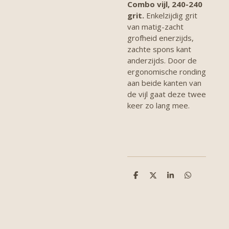
Combo vijl, 240-240
grit.
Enkelzijdig grit
van matig-zacht
grofheid enerzijds,
zachte spons kant
anderzijds. Door de
ergonomische ronding
aan beide kanten van
de vijl gaat deze twee
keer zo lang mee.
D
D
S
D
e
e
h
e
l
e
a
l
e
l
r
e
n
e
n