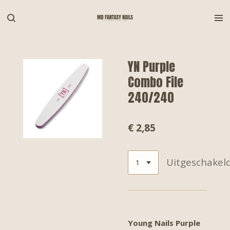
Ga
direct
naar
de
hoofdinhoud
YN Purple
Combo File
240/240
€ 2,85
Uitgeschakel
Young Nails Purple