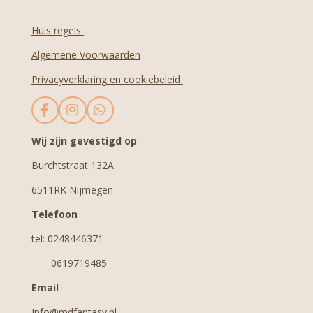
Huis regels
Algemene Voorwaarden
Privacyverklaring en cookiebeleid
F
I
W
a
n
h
c
s
a
Wij zijn gevestigd op
e
t
t
Burchtstraat 132A
b
a
s
o
g
A
6511RK Nijmegen
o
r
p
k
a
p
Telefoon
m
tel: 0248446371
0619719485
Email
Info@mdfantasy.nl