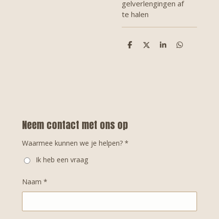
gelverlengingen af
te halen
D
D
S
D
e
e
h
e
l
e
a
l
e
l
r
e
n
e
n
Neem contact met ons op
Waarmee kunnen we je helpen? *
Ik heb een vraag
Naam *