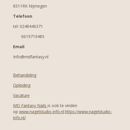
o
g
A
6511RK Nijmegen
o
r
p
k
a
p
Telefoon
m
tel: 0248446371
0619719485
Email
Info@mdfantasy.nl
Behandeling
Opleiding
Vacature
MD Fantasy Nails
is ook te vinden
op
www.nagelstudio-info.nl
.
https://www.nagelstudio-
info.nl/