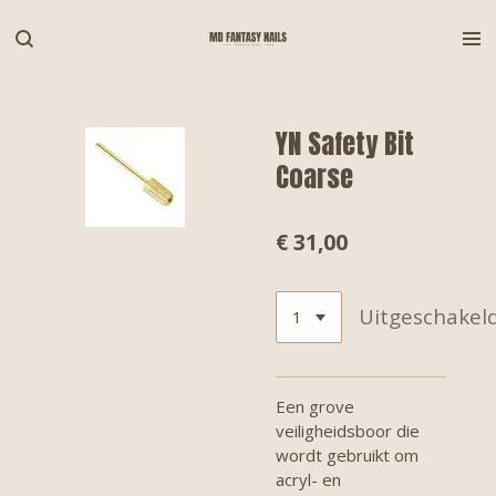
Ga
direct
naar
de
hoofdinhoud
YN Safety Bit
Coarse
€ 31,00
Uitgeschakel
Een grove
veiligheidsboor die
wordt gebruikt om
acryl- en