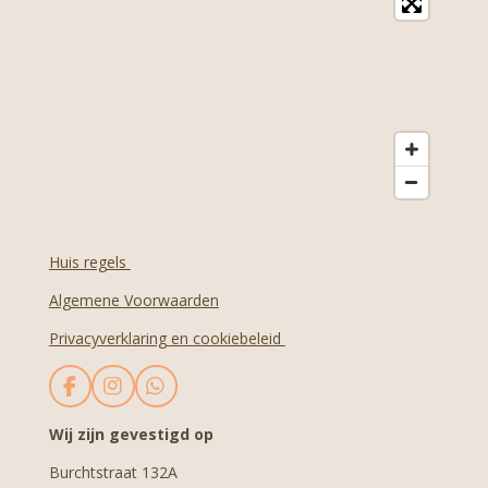
Huis regels
Algemene Voorwaarden
Privacyverklaring en cookiebeleid
F
I
W
a
n
h
c
s
a
Wij zijn gevestigd op
e
t
t
Burchtstraat 132A
b
a
s