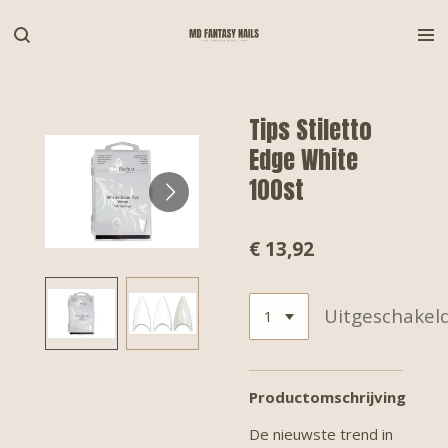
Ga
direct
naar
de
hoofdinhoud
Tips Stiletto
Edge White
100st
€ 13,92
Uitgeschakel
Productomschrijving
De nieuwste trend in