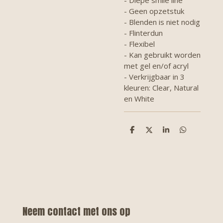
- Geen opzetstuk
- Blenden is niet nodig
- Flinterdun
- Flexibel
- Kan gebruikt worden
met gel en/of acryl
- Verkrijgbaar in 3
kleuren: Clear, Natural
en White
D
D
S
D
e
e
h
e
l
e
a
l
e
l
r
e
n
e
n
Neem contact met ons op