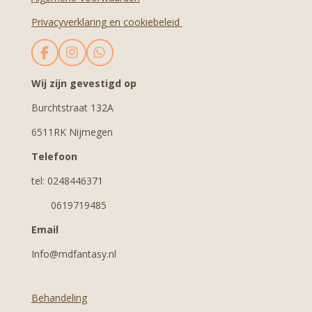
Privacyverklaring en cookiebeleid
F
I
W
a
n
h
c
s
a
Wij zijn gevestigd op
e
t
t
Burchtstraat 132A
b
a
s
o
g
A
6511RK Nijmegen
o
r
p
k
a
p
Telefoon
m
tel: 0248446371
0619719485
Email
Info@mdfantasy.nl
Behandeling