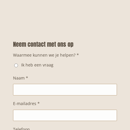
e
e
h
e
l
e
a
l
e
l
r
e
n
e
n
Neem contact met ons op
Waarmee kunnen we je helpen? *
Ik heb een vraag
Naam *
E-mailadres *
Telefoon