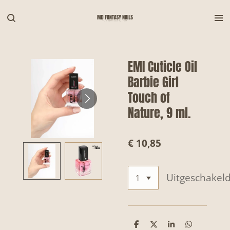
Ga
direct
naar
de
hoofdinhoud
EMI Cuticle Oil
Barbie Girl
Touch of
Nature, 9 ml.
€ 10,85
Uitgeschakel
D
D
S
D