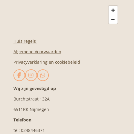
Huis regels
Algemene Voorwaarden
Privacyverklaring en cookiebeleid
F
I
W
a
n
h
c
s
a
Wij zijn gevestigd op
e
t
t
Burchtstraat 132A
b
a
s
o
g
A
6511RK Nijmegen
o
r
p
k
a
p
Telefoon
m
tel: 0248446371