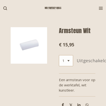
Ga
direct
naar
de
hoofdinhoud
Armsteun Wit
€ 15,95
Uitgeschakel
Een armsteun voor op
de werktafel, wit
kunstleer.