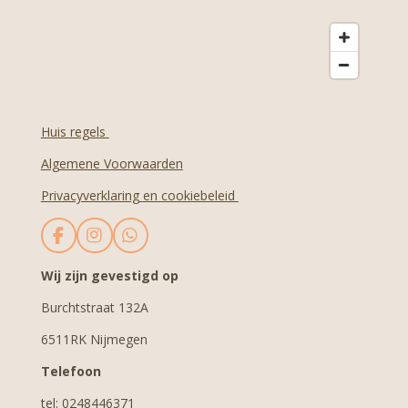
Huis regels
Algemene Voorwaarden
Privacyverklaring en cookiebeleid
F
I
W
a
n
h
c
s
a
Wij zijn gevestigd op
e
t
t
Burchtstraat 132A
b
a
s
o
g
A
6511RK Nijmegen
o
r
p
k
a
p
Telefoon
m
tel: 0248446371