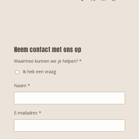
D
D
S
D
e
e
h
e
l
e
a
l
e
l
r
e
n
e
n
Neem contact met ons op
Waarmee kunnen we je helpen? *
Ik heb een vraag
Naam *
E-mailadres *