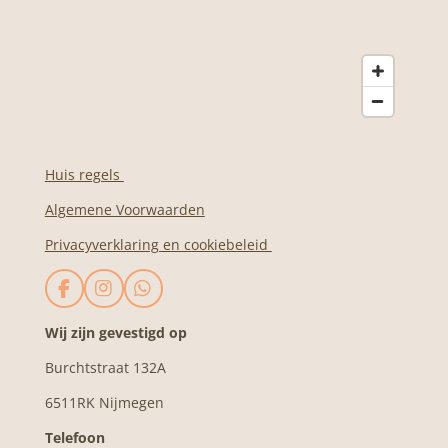
Huis regels
Algemene Voorwaarden
Privacyverklaring en cookiebeleid
F
I
W
a
n
h
c
s
a
Wij zijn gevestigd op
e
t
t
Burchtstraat 132A
b
a
s
o
g
A
6511RK Nijmegen
o
r
p
k
a
p
Telefoon
m