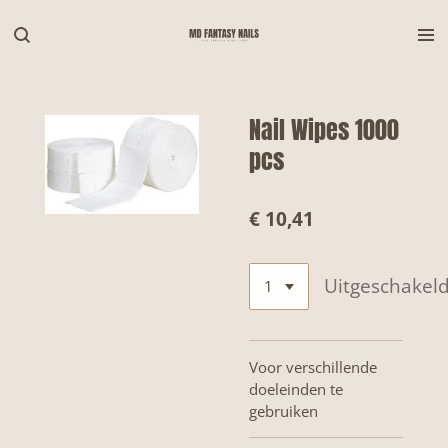
Ga
direct
naar
de
hoofdinhoud
Nail Wipes 1000
pcs
€ 10,41
Uitgeschakel
Voor verschillende
doeleinden te
gebruiken