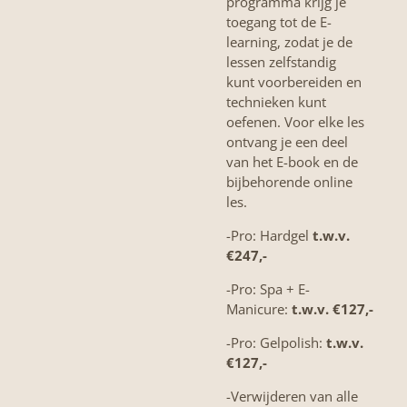
programma krijg je
toegang tot de E-
learning, zodat je de
lessen zelfstandig
kunt voorbereiden en
technieken kunt
oefenen. Voor elke les
ontvang je een deel
van het E-book en de
bijbehorende online
les.
-Pro: Hardgel
t.w.v.
€247,-
-Pro: Spa + E-
Manicure:
t.w.v.
€127,-
-Pro:
Gelpolish:
t.w.v.
€127,-
-Verwijderen van alle