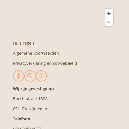
Huis regels
Algemene Voorwaarden
Privacyverklaring en cookiebeleid
F
I
W
a
n
h
c
s
a
Wij zijn gevestigd op
e
t
t
Burchtstraat 132A
b
a
s
o
g
A
6511RK Nijmegen
o
r
p
k
a
p
Telefoon
m
tel: 0248446371