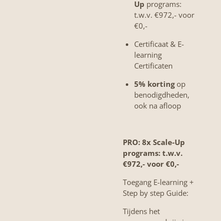
Up
programs:
t.w.v. €972,- voor
€0,-
Certificaat & E-
learning
Certificaten
5% korting
op
benodigdheden,
ook na afloop
PRO: 8x Scale-Up
programs:
t.w.v.
€972,- voor €0,-
Toegang E-learning +
Step by step Guide:
Tijdens het