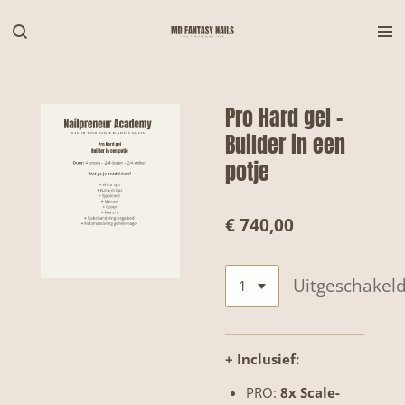
Ga
direct
naar
de
hoofdinhoud
Pro Hard gel -
Builder in een
potje
€ 740,00
Uitgeschakel
+
Inclusief:
PRO:
8x Scale-