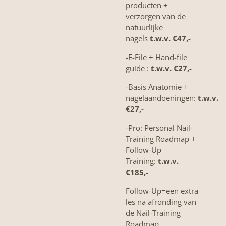
producten +
verzorgen van de
natuurlijke
nagels
t.w.v. €47,-
-E-File + Hand-file
guide :
t.w.v. €27,-
-Basis Anatomie +
nagelaandoeningen:
t.w.v.
€27,-
-Pro: Personal Nail-
Training Roadmap +
Follow-Up
Training:
t.w.v.
€185,-
Follow-Up=een extra
les na afronding van
de Nail-Training
Roadmap